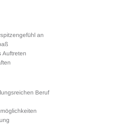
spitzengefühl an
paß
 Auftreten
aften
lungsreichen Beruf
emöglichkeiten
tung