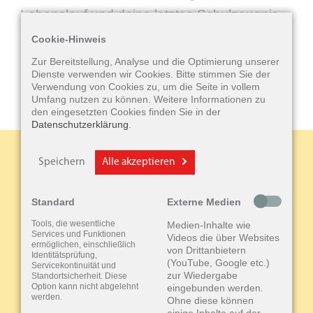
Lebenslauf und deine letztes Schulzeugnis,
sowie evt. vorhandene Arbeitszeugnisse.
Cookie-Hinweis
Mehr Infos findest du
hier
Zur Bereitstellung, Analyse und die Optimierung unserer
Dienste verwenden wir Cookies. Bitte stimmen Sie der
Verwendung von Cookies zu, um die Seite in vollem
Umfang nutzen zu können. Weitere Informationen zu
den eingesetzten Cookies finden Sie in der
Datenschutzerklärung
.
Speichern
Alle akzeptieren
Standard
Externe Medien
Tools, die wesentliche
Medien-Inhalte wie
Services und Funktionen
Videos die über Websites
ermöglichen, einschließlich
von Drittanbietern
Identitätsprüfung,
(YouTube, Google etc.)
Servicekontinuität und
zur Wiedergabe
Standortsicherheit. Diese
Option kann nicht abgelehnt
eingebunden werden.
werden.
Ohne diese können